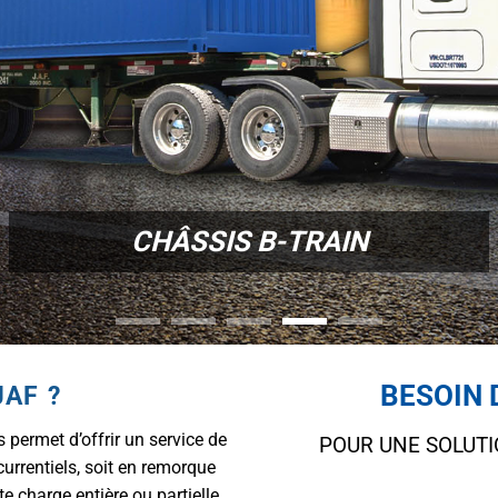
CHÂSSIS B-TRAIN
BESOIN 
JAF ?
permet d’offrir un service de
POUR UNE SOLUTI
currentiels, soit en remorque
e charge entière ou partielle,