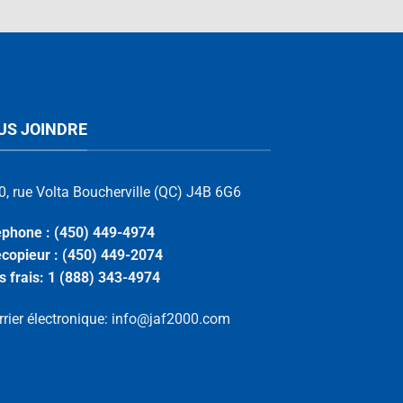
US JOINDRE
, rue Volta Boucherville (QC) J4B 6G6
éphone : (450) 449-4974
écopieur : (450) 449-2074
s frais: 1 (888) 343-4974
rier électronique:
info@jaf2000.com